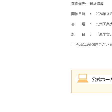
森直樹先生 最終講義
開催日時 ： 2024年３月
会 場 ： 九州工業大
題 目 ： 『産学官、
※ 会場は約300席ござ