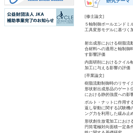
[修士論文]
５軸制御ボールエンドミ
工具変形モデルに基づく
射出成形における樹脂流
合材料への適用と軸制御
す影響評価
内面研削におけるクイル
加工に与える影響の評価
[卒業論文]
樹脂流動制御時のリサイ
形状射出成形品のゲート
における静的強度への影
ボルト・ナットに作用す
返し挙動に関する試験機
ング力を利用した緩み止
形状創生放電加工におけ
円筒電極対向面積一定条
性に関する基礎研究